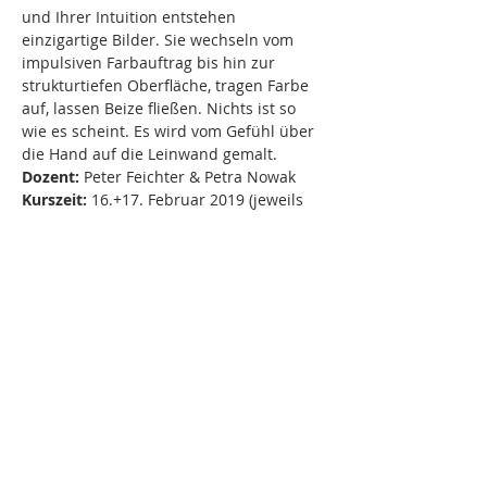
und Ihrer Intuition entstehen 
einzigartige Bilder. Sie wechseln vom 
impulsiven Farbauftrag bis hin zur 
strukturtiefen Oberfläche, tragen Farbe 
auf, lassen Beize fließen. Nichts ist so 
wie es scheint. Es wird vom Gefühl über 
die Hand auf die Leinwand gemalt.
Dozent:
 Peter Feichter & Petra Nowak
Kurszeit: 
16.+17. Februar 2019 (jeweils 
10:00-16:30 Uhr)
Schwierigkeitsgrad:
 Anfänger und 
Fortgeschrittene
Teilnehmerzahl: 
8-12 Teilnehmer
Verpflegung: 
Snack zum Mittag (im Preis 
inbegriffen)
Mehr anzeigen