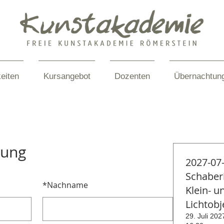
eiten
Kursangebot
Dozenten
Übernachtun
dung
2027-07
Schaberi
*
Nachname
Klein- u
Lichtobj
29. Juli 202