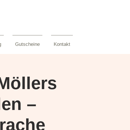
g
Gutscheine
Kontakt
Möllers
len –
prache