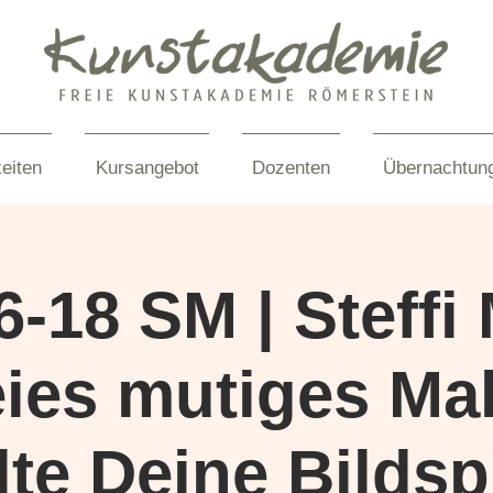
eiten
Kursangebot
Dozenten
Übernachtun
6-18 SM | Steffi 
eies mutiges Ma
lte Deine Bilds