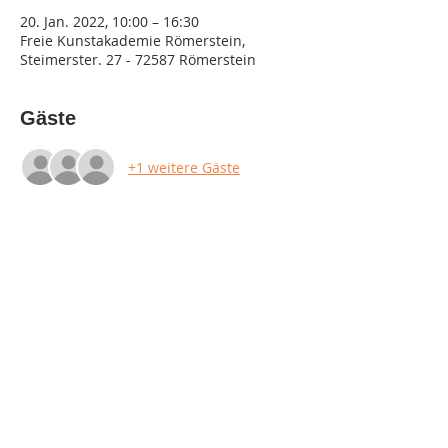
20. Jan. 2022, 10:00 – 16:30
Freie Kunstakademie Römerstein,
Steimerster. 27 - 72587 Römerstein
Gäste
+1 weitere Gäste
Diese Veranstaltung teilen
Impressum
Datenschutz
AGB & Widerruf
© 2023 by Kunstakademie Römerstein