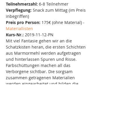
Teilnehmerzahl: 
6-8 Teilnehmer
Verpflegung: 
Snack zum Mittag (im Preis 
inbegriffen)
Preis pro Person:
 175€ (ohne Material) - 
Materiallisten
Kurs-Nr.:
 2019-11-12-PN
Mit viel Fantasie gehen wir an die 
Schatzkisten heran, die ersten Schichten 
aus Marmormehl werden aufgetragen 
und hinterlassen Spuren und Risse. 
Farbschüttungen machen all das 
Verborgene sichtbar. Die sorgsam 
zusammen getragenen Materialien 
werden eingearbeitet und bilden die 
ersten Formen. Es entstehen 
geheimnisvolle Schattierungen, die der 
Vorstellungskraft einen Zugang 
ermöglichen zu weiteren Schritten. Die 
Formen werden durchbrochen mit 
linienartigen Grafitstrichen und 
unterstreichen somit die Aussagekraft.