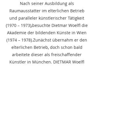
Nach seiner Ausbildung als
Raumausstatter im elterlichen Betrieb
und paralleler künstlerischer Tätigkeit
(1970 – 1973),besuchte Dietmar Woelfl die
Akademie der bildenden Künste in Wien
(1974 – 1978).Zunächst übernahm er den
elterlichen Betrieb, doch schon bald
arbeitete dieser als freischaffender
Künstler in München. DIETMAR Woelfl
doziert in fast allen namhaften
Akademien (Deutschland,Österreich,
Schweiz).
Der internationale Ausnahmekünstler
überzeugt durch seine
aufsehenerregenden Mischtechniken in
Öl und Acryl-meist auf großformatigen
Leinwänden. Sein ausgeprägter Mut