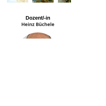
Dozent/-in
Heinz Büchele
Heinz Büchele
1946 geboren
Lebt in Burladingen auf der
Schwäbischen Alb