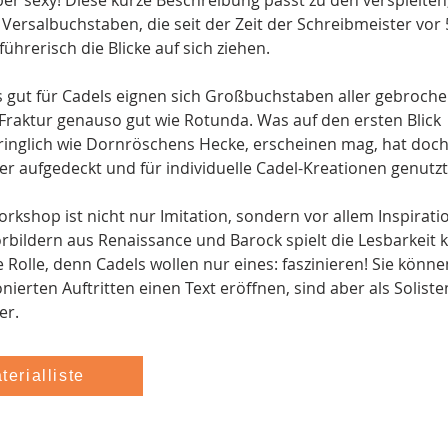
ber sexy! Diese kurze Beschreibung passt zu den verspielten,
 Versalbuchstaben, die seit der Zeit der Schreibmeister vor 
führerisch die Blicke auf sich ziehen. 
 gut für Cadels eignen sich Großbuchstaben aller gebroch
 Fraktur genauso gut wie Rotunda. Was auf den ersten Blick 
inglich wie Dornröschens Hecke, erscheinen mag, hat doch
ier aufgedeckt und für individuelle Cadel-Kreationen genutz
orkshop ist nicht nur Imitation, sondern vor allem Inspirati
rbildern aus Renaissance und Barock spielt die Lesbarkeit k
Rolle, denn Cadels wollen nur eines: faszinieren! Sie könne
nierten Auftritten einen Text eröffnen, sind aber als Solisten
er.
terialliste