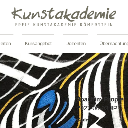
eiten
Kursangebot
Dozenten
Übernachtun
Joachim Propfe
2027-06-03 JP
Cadels