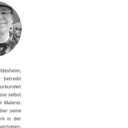
ildesheim,
r betreibt
erurkunden
ese selbst
r Malerei.
über seine
rk in der
vertreten.