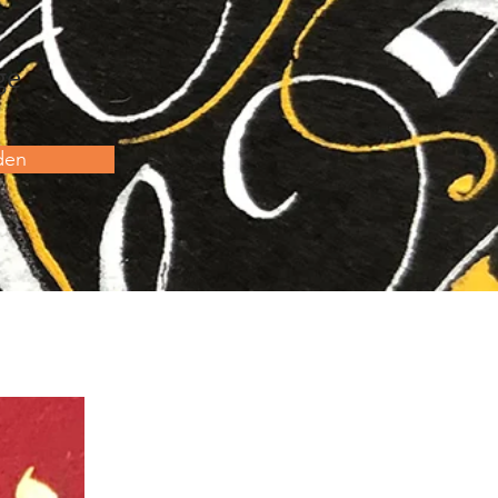
ge
den