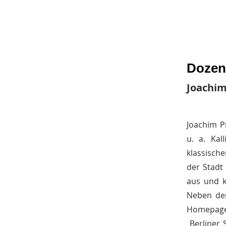
Dozent
Joachim
Joachim P
u. a. Kall
klassische
der Stadt
aus und ko
Neben den
Homepage)
„Berliner 