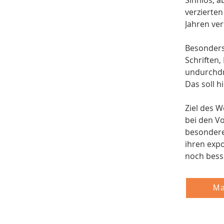
Sinnlos, a
verzierten
Jahren ver
Besonders
Schriften,
undurchdr
Das soll h
Ziel des W
bei den Vo
besondere 
ihren expo
noch bess
Ma