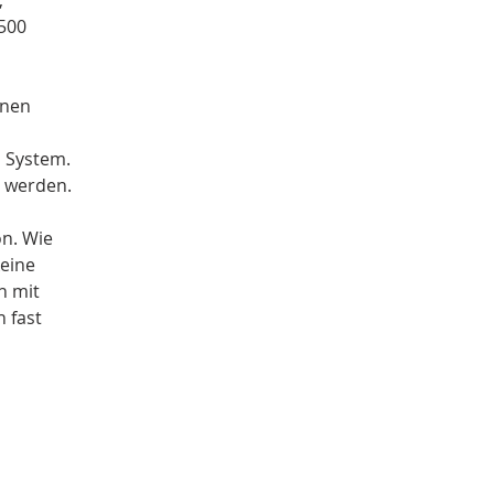
 
500 
enen 
 System. 
t werden.
on. Wie 
eine 
n mit 
 fast 