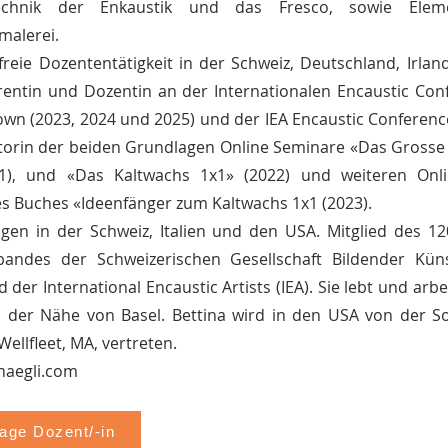
echnik der Enkaustik und das Fresco, sowie Elem
malerei.
freie Dozententätigkeit in der Schweiz, Deutschland, Irla
rentin und Dozentin an der Internationalen Encaustic Con
wn (2023, 2024 und 2025) und der IEA Encaustic Conference
utorin der beiden Grundlagen Online Seminare «Das Grosse
1), und «Das Kaltwachs 1x1» (2022) und weiteren Onli
es Buches «Ideenfänger zum Kaltwachs 1x1 (2023).
ngen in der Schweiz, Italien und den USA. Mitglied des 12
bandes der Schweizerischen Gesellschaft Bildender Küns
 der International Encaustic Artists (IEA). Sie lebt und arbe
n der Nähe von Basel. Bettina wird in den USA von der 
Wellfleet, MA, vertreten.
naegli.com
ge Dozent/-in