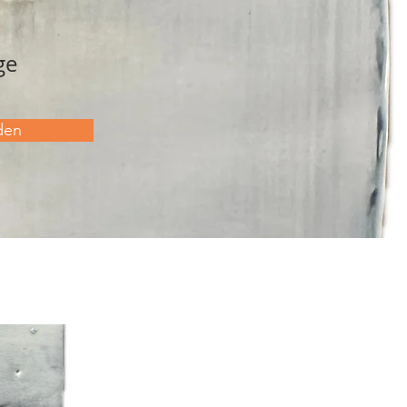
ge
den