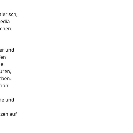
lerisch, 
edia 
schen 
er und 
en 
e 
uren, 
rben. 
tion.
he und 
zen auf 