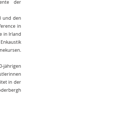
ente der
nd und den
ference in
 in Irland
 Enkaustik
nekursen.
0-jährigen
tlerinnen
itet in der
Soderbergh