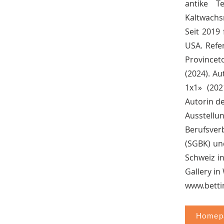
antike T
Kaltwachs
Seit 2019 
USA. Refe
Provinceto
(2024). A
1x1» (202
Autorin d
Ausstellu
Berufsver
(SGBK) und
Schweiz i
Gallery in 
www.betti
Homepa