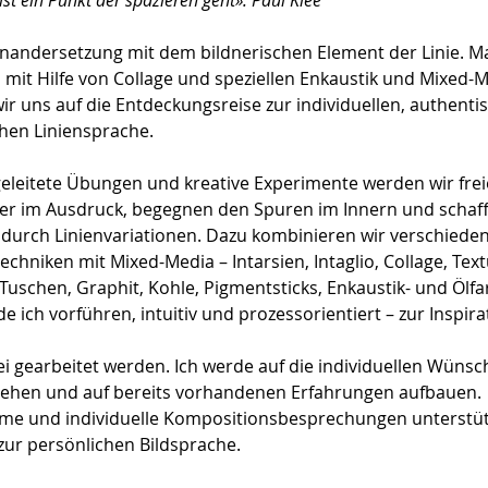
 ist ein Punkt der spazieren geht». Paul Klee
nandersetzung mit dem bildnerischen Element der Linie. Ma
 mit Hilfe von Collage und speziellen Enkaustik und Mixed-M
r uns auf die Entdeckungsreise zur individuellen, authenti
hen Liniensprache. 
eleitete Übungen und kreative Experimente werden wir frei
er im Ausdruck, begegnen den Spuren im Innern und schaff
 durch Linienvariationen. Dazu kombinieren wir verschieden
echniken mit Mixed-Media – Intarsien, Intaglio, Collage, Text
 Tuschen, Graphit, Kohle, Pigmentsticks, Enkaustik- und Ölfa
e ich vorführen, intuitiv und prozessorientiert – zur Inspira
ei gearbeitet werden. Ich werde auf die individuellen Wünsc
gehen und auf bereits vorhandenen Erfahrungen aufbauen. 
e und individuelle Kompositionsbesprechungen unterstüt
ur persönlichen Bildsprache.