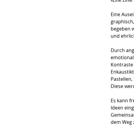
«Eine Linie
Eine Ausei
graphisch,
begeben wi
und ehrlic
Durch ang
emotional
Kontraste
Enkaustikt
Pastellen,
Diese werd
Es kann fr
Ideen ein
Gemeinsam
dem Weg z