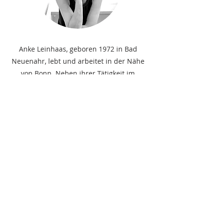
Anke Leinhaas, geboren 1972 in Bad
Neuenahr, lebt und arbeitet in der Nähe
von Bonn. Neben ihrer Tätigkeit im
wissenschaftlichen Umfeld beschäftigt
sie sich seit ihrer Kindheit intensiv mit
Malerei und besuchte Kurse bei
verschiedenen Künstler*innen in
unterschiedlichen Techniken.
Ausgehend von ihrer tiefen
Verbundenheit mit der Natur widmet sie
sich der künstlerischen Erforschung von
„haptisch greifbaren Räumen im
dreidimensionalen Bildgeschehen“. In
diesem Kontext entdeckte sie die