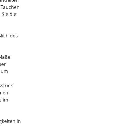
entfalten 
 Tauchen 
Sie die 
lich des 
 Maße 
er 
 um 
stück 
hmen 
e im 
keiten in 