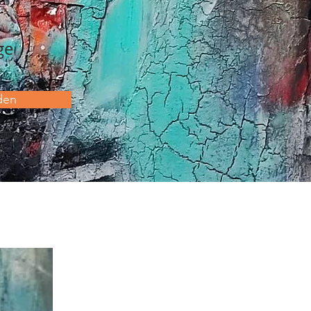
ge
den