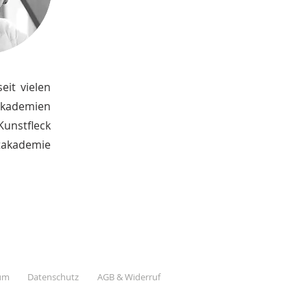
eit vielen
 Akademien
Kunstfleck
stakademie
um
Datenschutz
AGB & Widerruf