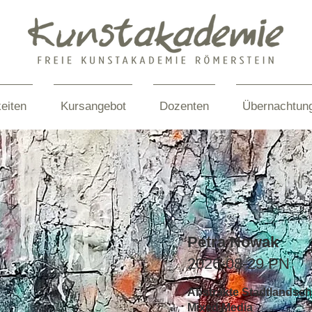
eiten
Kursangebot
Dozenten
Übernachtun
Petra Nowak
2026-08-29 PN
Abstrakte Stadtlandsch
Mixed Media