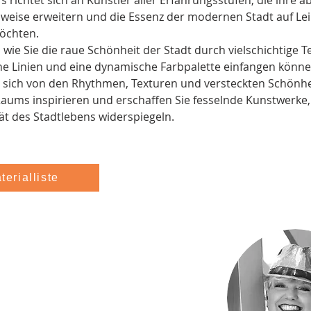
s richtet sich an Künstler aller Erfahrungsstufen, die ihre a
weise erweitern und die Essenz der modernen Stadt auf Le
öchten.
, wie Sie die raue Schönheit der Stadt durch vielschichtige T
e Linien und eine dynamische Farbpalette einfangen könne
e sich von den Rhythmen, Texturen und versteckten Schönhe
ums inspirieren und erschaffen Sie fesselnde Kunstwerke, 
ät des Stadtlebens widerspiegeln.
terialliste