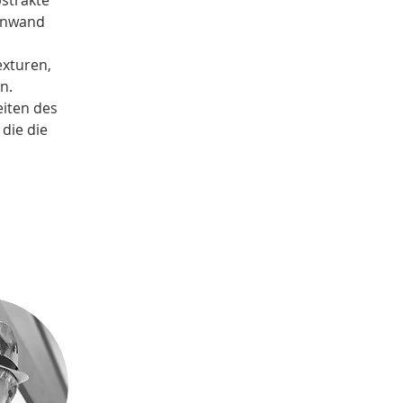
bstrakte 
inwand 
exturen, 
n.
iten des 
die die 