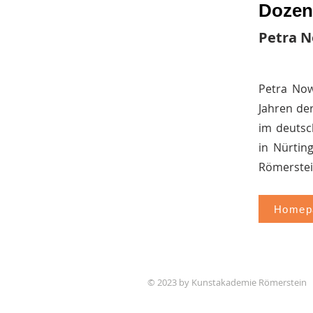
Dozent
Petra 
Petra Now
Jahren de
im deutsc
in Nürtin
Römerstein
Homepa
© 2023 by Kunstakademie Römerstein