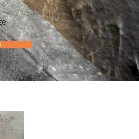
ge
den