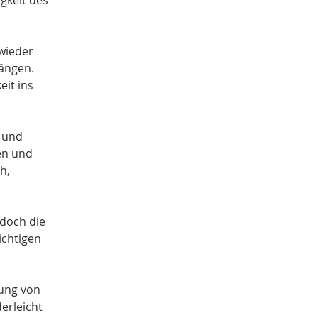
gkeit des 
wieder 
gängen. 
it ins 
 und 
en und 
h, 
doch die 
ichtigen 
dung von 
erleicht 