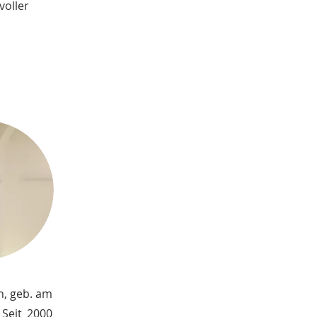
oller 
n, geb. am
 Seit 2000