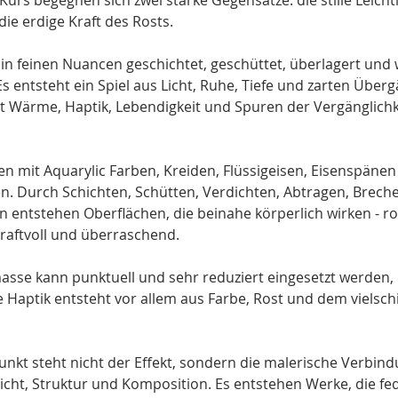
Kurs begegnen sich zwei starke Gegensätze: die stille Leichti
ie erdige Kraft des Rosts.
in feinen Nuancen geschichtet, geschüttet, überlagert und 
Es entsteht ein Spiel aus Licht, Ruhe, Tiefe und zarten Über
t Wärme, Haptik, Lebendigkeit und Spuren der Vergänglichke
en mit Aquarylic Farben, Kreiden, Flüssigeisen, Eisenspänen
n. Durch Schichten, Schütten, Verdichten, Abtragen, Brech
entstehen Oberflächen, die beinahe körperlich wirken - ro
kraftvoll und überraschend.
asse kann punktuell und sehr reduziert eingesetzt werden, 
Haptik entsteht vor allem aus Farbe, Rost und dem vielsch
unkt steht nicht der Effekt, sondern die malerische Verbin
Licht, Struktur und Komposition. Es entstehen Werke, die fed