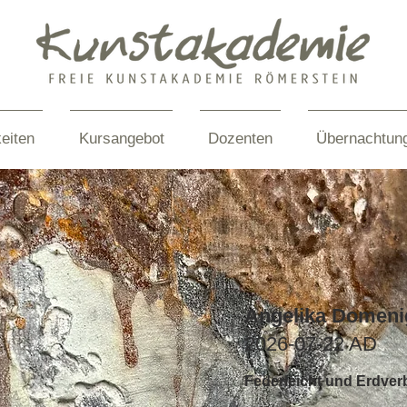
eiten
Kursangebot
Dozenten
Übernachtun
Angelika Domeni
2026-07-22 AD
Federleicht und Erdve