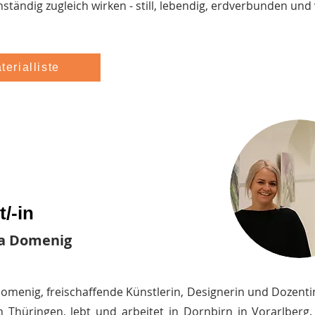
tändig zugleich wirken - still, lebendig, erdverbunden und v
terialliste
/-in
ka Domenig
omenig, freischaffende Künstlerin, Designerin und Dozenti
n Thüringen, lebt und arbeitet in Dornbirn in Vorarlberg.