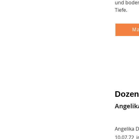
und bodens
Tiefe.
Ma
Dozent
Angeli
Angelika D
10.07.72 i